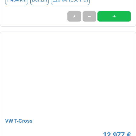
➜
★
➦
VW T-Cross
12.977 €