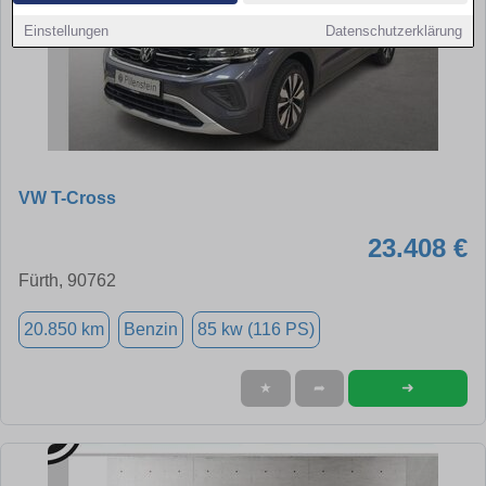
Einstellungen
Datenschutzerklärung
VW T-Cross
23.408 €
Fürth, 90762
20.850 km
Benzin
85 kw (116 PS)
➜
★
➦