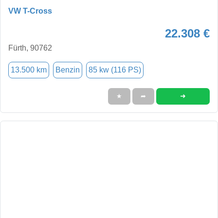
VW T-Cross
22.308 €
Fürth, 90762
13.500 km
Benzin
85 kw (116 PS)
➜
★
➦