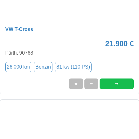
VW T-Cross
21.900 €
Fürth, 90768
26.000 km
Benzin
81 kw (110 PS)
➜
★
➦