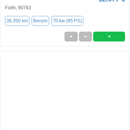
Fürth, 90763
36.350 km
Benzin
70 kw (95 PS)
➜
★
➦