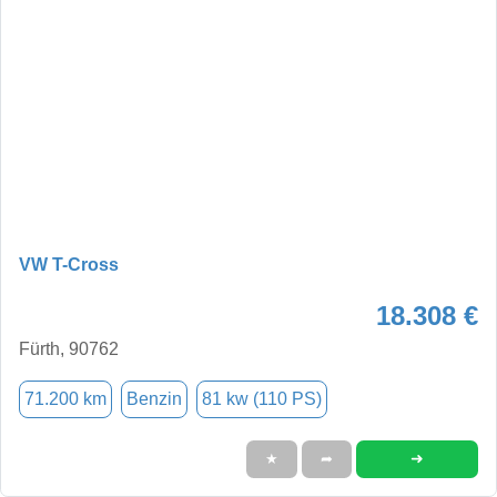
VW T-Cross
18.308 €
Fürth, 90762
71.200 km
Benzin
81 kw (110 PS)
➜
★
➦