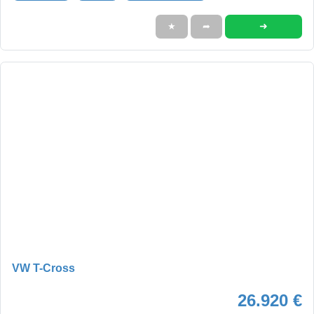
➜
★
➦
VW T-Cross
26.920 €