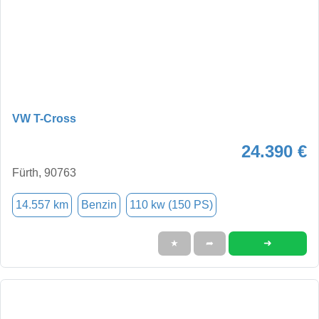
VW T-Cross
24.390 €
Fürth, 90763
14.557 km
Benzin
110 kw (150 PS)
➜
★
➦