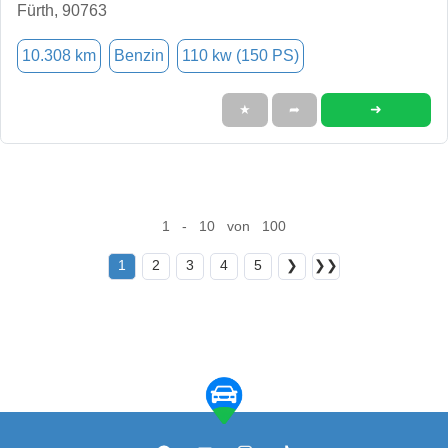
Fürth, 90763
10.308 km
Benzin
110 kw (150 PS)
➜
★
➦
1 - 10 von 100
1
2
3
4
5
❯
❯❯