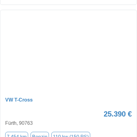
VW T-Cross
25.390 €
Fürth, 90763
7.454 km
Benzin
110 kw (150 PS)