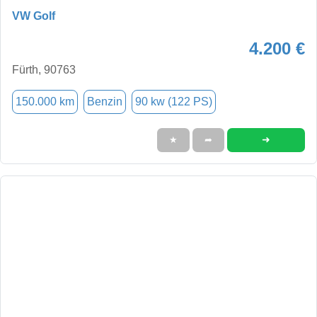
VW Golf
4.200 €
Fürth, 90763
150.000 km
Benzin
90 kw (122 PS)
➜
★
➦