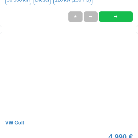
➜
★
➦
VW Golf
4.990 €