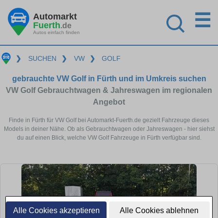
☰
Automarkt
Fuerth
.de
Autos einfach finden
❯
SUCHEN
❯
VW
❯
GOLF
gebrauchte VW Golf in Fürth und im Umkreis suchen
VW Golf Gebrauchtwagen & Jahreswagen im regionalen
Angebot
Finde in Fürth für VW Golf bei Automarkt-Fuerth.de gezielt Fahrzeuge dieses
Models in deiner Nähe. Ob als Gebrauchtwagen oder Jahreswagen - hier siehst
du auf einen Blick, welche VW Golf Fahrzeuge in Fürth verfügbar sind.
Alle Cookies akzeptieren
Alle Cookies ablehnen