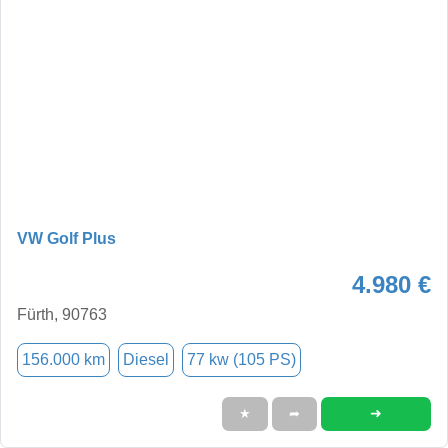
VW Golf Plus
4.980 €
Fürth, 90763
156.000 km
Diesel
77 kw (105 PS)
➜
★
➦