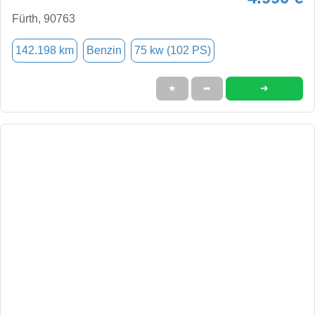
Fürth, 90763
142.198 km
Benzin
75 kw (102 PS)
➜
★
➦