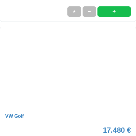
➜
★
➦
VW Golf
17.480 €