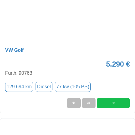
VW Golf
5.290 €
Fürth, 90763
129.694 km
Diesel
77 kw (105 PS)
➜
★
➦