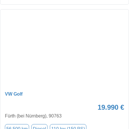
VW Golf
19.990 €
Fürth (bei Nürnberg), 90763
56.500 km
Diesel
110 kw (150 PS)