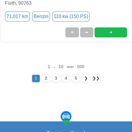
Fürth, 90763
71.017 km
Benzin
110 kw (150 PS)
➜
★
➦
1 - 10 von 500
1
2
3
4
5
❯
❯❯