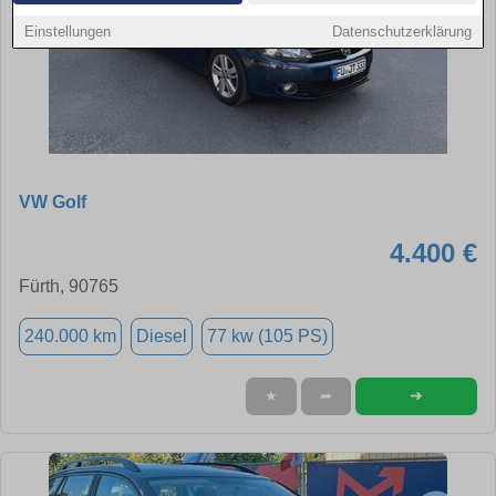
Einstellungen
Datenschutzerklärung
VW Golf
4.400 €
Fürth, 90765
240.000 km
Diesel
77 kw (105 PS)
➜
★
➦