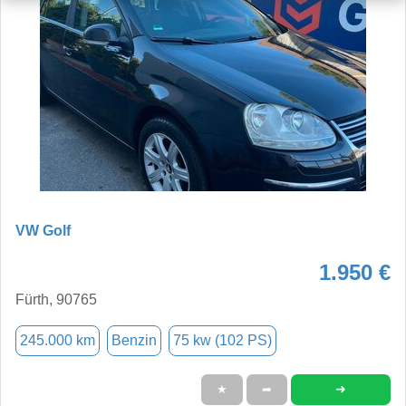
VW Golf
1.950 €
Fürth, 90765
245.000 km
Benzin
75 kw (102 PS)
➜
★
➦