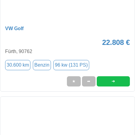
VW Golf
22.808 €
Fürth, 90762
30.600 km
Benzin
96 kw (131 PS)
➜
★
➦