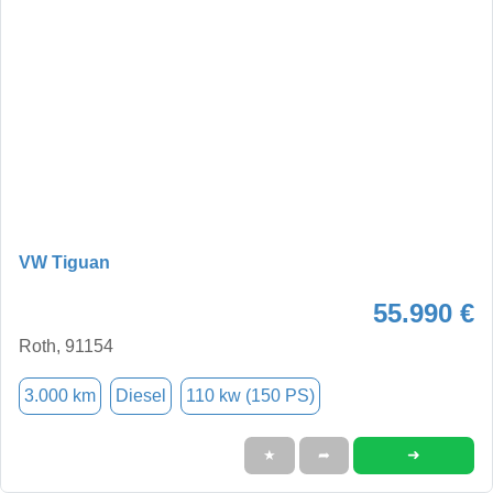
VW Tiguan
55.990 €
Roth, 91154
3.000 km
Diesel
110 kw (150 PS)
➜
★
➦