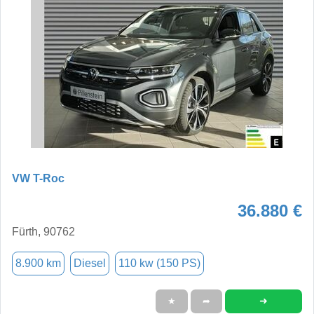
VW T-Roc
36.880 €
Fürth, 90762
8.900 km
Diesel
110 kw (150 PS)
➜
★
➦