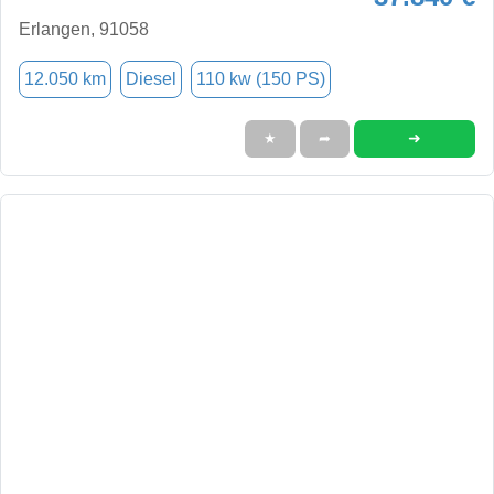
Erlangen, 91058
12.050 km
Diesel
110 kw (150 PS)
➜
★
➦