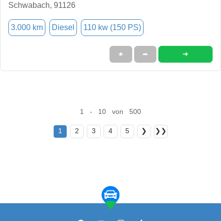
Schwabach, 91126
3.000 km
Diesel
110 kw (150 PS)
➜
★
➦
1 - 10 von 500
1
2
3
4
5
❯
❯❯