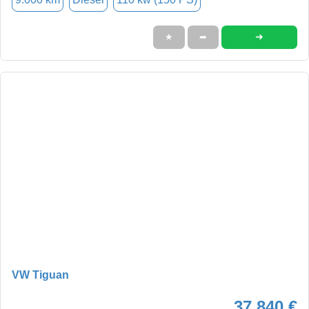
➜
★
➦
VW Tiguan
37.840 €