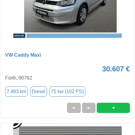
VW Caddy Maxi
30.607 €
Fürth, 90762
7.463 km
Diesel
75 kw (102 PS)
➜
★
➦