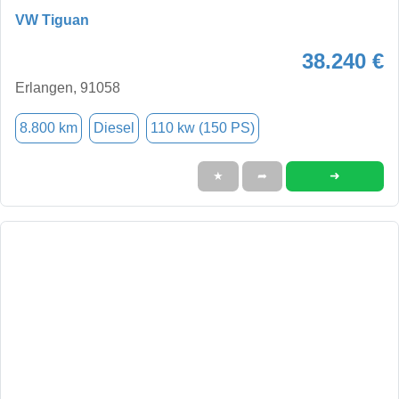
VW Tiguan
38.240 €
Erlangen, 91058
8.800 km
Diesel
110 kw (150 PS)
➜
★
➦