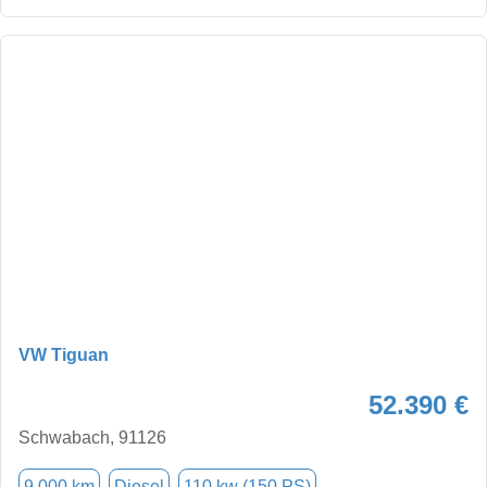
VW Tiguan
52.390 €
Schwabach, 91126
9.000 km
Diesel
110 kw (150 PS)