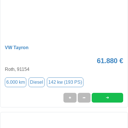
VW Tayron
61.880 €
Roth, 91154
6.000 km
Diesel
142 kw (193 PS)
➜
★
➦