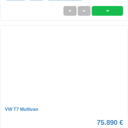
➜
★
➦
VW T7 Multivan
75.890 €