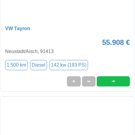
VW Tayron
55.908 €
Neustadt/Aisch, 91413
1.500 km
Diesel
142 kw (193 PS)
➜
★
➦