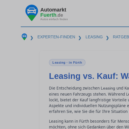
Automarkt
Fuerth
.de
Autos einfach finden
EXPERTEN-FINDEN
LEASING
RATGE
❯
❯
❯
Leasing · in Fürth
Leasing vs. Kauf: W
Die Entscheidung zwischen
und Kau
Leasing
eines neuen Fahrzeugs stehen. Während Lea
lockt, bietet der Kauf langfristige Vortei
Aspekte und individuellen Nutzungspläne 
erfahren Sie, wie Sie die für Ihre Situatio
Leasing kann in Fürth besonders für Mensc
möchten, ohne sich Gedanken über den Wi