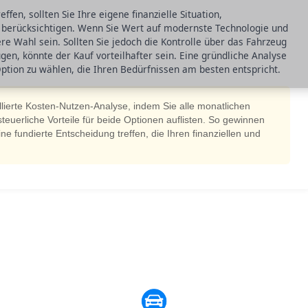
ffen, sollten Sie Ihre eigene finanzielle Situation,
 berücksichtigen. Wenn Sie Wert auf modernste Technologie und
ere Wahl sein. Sollten Sie jedoch die Kontrolle über das Fahrzeug
en, könnte der Kauf vorteilhafter sein. Eine gründliche Analyse
Option zu wählen, die Ihren Bedürfnissen am besten entspricht.
aillierte Kosten-Nutzen-Analyse, indem Sie alle monatlichen
euerliche Vorteile für beide Optionen auflisten. So gewinnen
ne fundierte Entscheidung treffen, die Ihren finanziellen und