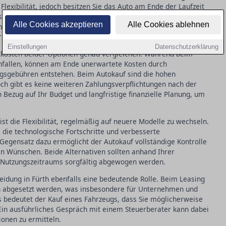
Flexibilität, jedoch besitzen Sie das Auto am Ende der Laufzeit
 Fahrzeugs in der Regel höhere Anfangskosten mit sich, bietet
Alle Cookies akzeptieren
Alle Cookies ablehnen
gen. Für Selbstständige und Unternehmen bietet Leasing außerdem
rüft werden sollten, um deren Nutzen richtig einzuschätzen.
Einstellungen
Datenschutzerklärung
mtkosten beider Optionen genau vergleichen. Während beim
anfallen, können am Ende unerwartete Kosten durch
gsgebühren entstehen. Beim Autokauf sind die hohen
och gibt es keine weiteren Zahlungsverpflichtungen nach der
n Bezug auf Ihr Budget und langfristige finanzielle Planung, um
 ist die Flexibilität, regelmäßig auf neuere Modelle zu wechseln.
n, die technologische Fortschritte und verbesserte
egensatz dazu ermöglicht der Autokauf vollständige Kontrolle
 Wünschen. Beide Alternativen sollten anhand Ihrer
n Nutzungszeitraums sorgfältig abgewogen werden.
heidung in Fürth ebenfalls eine bedeutende Rolle. Beim Leasing
en abgesetzt werden, was insbesondere für Unternehmen und
ts bedeutet der Kauf eines Fahrzeugs, dass Sie möglicherweise
in ausführliches Gespräch mit einem Steuerberater kann dabei
tionen zu ermitteln.