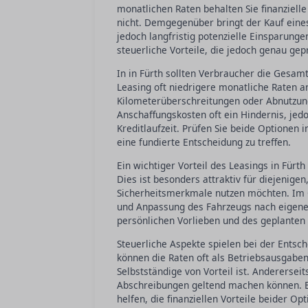
monatlichen Raten behalten Sie finanzielle 
nicht. Demgegenüber bringt der Kauf eines
jedoch langfristig potenzielle Einsparun
steuerliche Vorteile, die jedoch genau gep
In in Fürth sollten Verbraucher die Gesa
Leasing oft niedrigere monatliche Raten 
Kilometerüberschreitungen oder Abnutzun
Anschaffungskosten oft ein Hindernis, jed
Kreditlaufzeit. Prüfen Sie beide Optionen i
eine fundierte Entscheidung zu treffen.
Ein wichtiger Vorteil des Leasings in Fürth
Dies ist besonders attraktiv für diejenige
Sicherheitsmerkmale nutzen möchten. Im G
und Anpassung des Fahrzeugs nach eigenen
persönlichen Vorlieben und des geplante
Steuerliche Aspekte spielen bei der Entsc
können die Raten oft als Betriebsausgab
Selbstständige von Vorteil ist. Anderersei
Abschreibungen geltend machen können. E
helfen, die finanziellen Vorteile beider Op