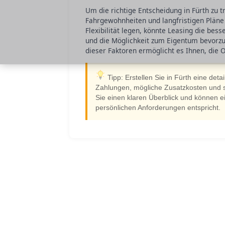
Um die richtige Entscheidung in Fürth zu tre
Fahrgewohnheiten und langfristigen Pläne
Flexibilität legen, könnte Leasing die bess
und die Möglichkeit zum Eigentum bevorzug
dieser Faktoren ermöglicht es Ihnen, die 
Tipp: Erstellen Sie in Fürth eine det
Zahlungen, mögliche Zusatzkosten und st
Sie einen klaren Überblick und können ei
persönlichen Anforderungen entspricht.