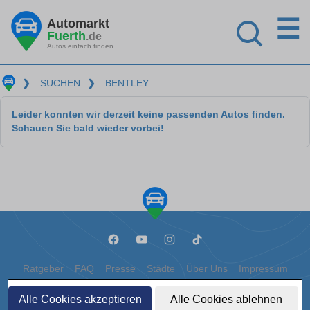
☰
Automarkt
Fuerth
.de
Autos einfach finden
❯
SUCHEN
❯
BENTLEY
Leider konnten wir derzeit keine passenden Autos finden.
Schauen Sie bald wieder vorbei!
Ratgeber
FAQ
Presse
Städte
Über Uns
Impressum
Datenschutz
Cookies
Alle Cookies akzeptieren
Alle Cookies ablehnen