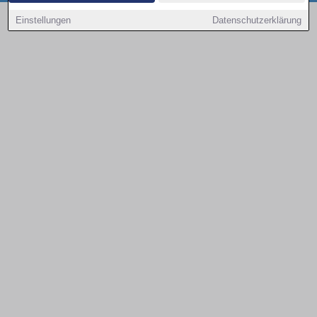
Copyright © 2000 - 2026 | 1A Infosysteme GmbH | Content by: 1a-sites-autos
Einstellungen
Datenschutzerklärung
09.08.2026