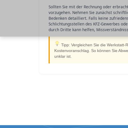
Sollten Sie mit der Rechnung oder erbrachte
vorzugehen. Nehmen Sie zunächst schriftlic
Bedenken detailliert. Falls keine zufriede
Schlichtungsstellen des KFZ-Gewerbes ode
durch Dritte kann helfen, Missverständniss
Tipp: Vergleichen Sie die Werkstatt-
Kostenvoranschlag. So können Sie Abweic
unklar ist.