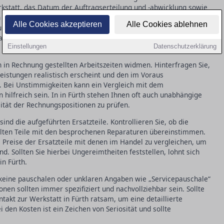
rkstatt, das Datum der Auftragserteilung und -abwicklung sowie
en Arbeiten und verwendeten
. Achten Sie darauf, dass
Ersatzteile
Alle Cookies akzeptieren
Alle Cookies ablehnen
uliert sind, um mögliche Ungereimtheiten schnell identifizieren
llen, zögern Sie nicht, direkt in der Werkstatt in Fürth
Einstellungen
Datenschutzerklärung
in Rechnung gestellten Arbeitszeiten widmen. Hinterfragen Sie,
eistungen realistisch erscheint und den im Voraus
. Bei Unstimmigkeiten kann ein Vergleich mit dem
 hilfreich sein. In in Fürth stehen Ihnen oft auch unabhängige
lität der Rechnungspositionen zu prüfen.
sind die aufgeführten Ersatzteile. Kontrollieren Sie, ob die
llten Teile mit den besprochenen Reparaturen übereinstimmen.
ie Preise der Ersatzteile mit denen im Handel zu vergleichen, um
d. Sollten Sie hierbei Ungereimtheiten feststellen, lohnt sich
in Fürth.
 keine pauschalen oder unklaren Angaben wie „Servicepauschale“
onen sollten immer spezifiziert und nachvollziehbar sein. Sollte
ntakt zur Werkstatt in Fürth ratsam, um eine detaillierte
den Kosten ist ein Zeichen von Seriosität und sollte