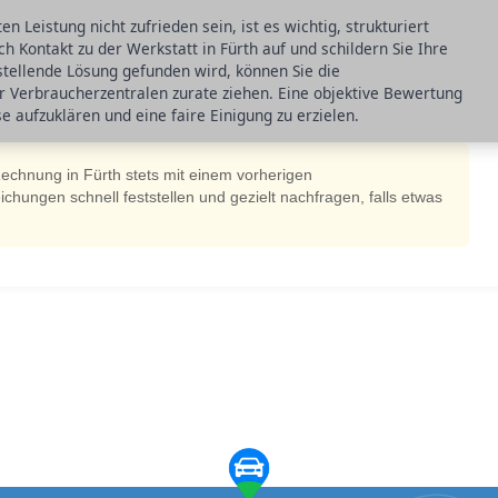
n Leistung nicht zufrieden sein, ist es wichtig, strukturiert
h Kontakt zu der Werkstatt in Fürth auf und schildern Sie Ihre
nstellende Lösung gefunden wird, können Sie die
r Verbraucherzentralen zurate ziehen. Eine objektive Bewertung
e aufzuklären und eine faire Einigung zu erzielen.
Rechnung in Fürth stets mit einem vorherigen
hungen schnell feststellen und gezielt nachfragen, falls etwas