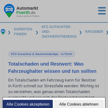
Automarkt
☰
Fuerth
.de
Autos einfach finden
KFZ-GUTACHTER-
EXPERTEN-
UND-
RATGEBER
❯
❯
❯
FINDEN
SACHVERSTAENDIGE
KFZ Gutachter & Sachverständige · in Fürth
Totalschaden und Restwert: Was
Fahrzeughalter wissen und tun sollten
Ein Totalschaden am Fahrzeug kann für Besitzer
in Fürth schnell zur Stressfalle werden. Wichtig ist
zu verstehen, was genau einen Totalschaden
ausmacht und wie sich der Restwert berechnet.
Zudem spielen Restwertbörsen häufig eine Rolle,
Alle Cookies akzeptieren
Alle Cookies ablehnen