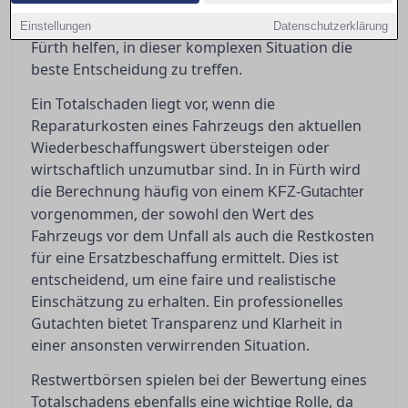
bei denen man jedoch Vorsicht walten lassen
sollte. Ein erfahrener Gutachter kann Ihnen in
Einstellungen
Datenschutzerklärung
Fürth helfen, in dieser komplexen Situation die
beste Entscheidung zu treffen.
Ein Totalschaden liegt vor, wenn die
Reparaturkosten eines Fahrzeugs den aktuellen
Wiederbeschaffungswert übersteigen oder
wirtschaftlich unzumutbar sind. In in Fürth wird
die Berechnung häufig von einem
KFZ-Gutachter
vorgenommen, der sowohl den Wert des
Fahrzeugs vor dem Unfall als auch die Restkosten
für eine Ersatzbeschaffung ermittelt. Dies ist
entscheidend, um eine faire und realistische
Einschätzung zu erhalten. Ein professionelles
Gutachten bietet Transparenz und Klarheit in
einer ansonsten verwirrenden Situation.
Restwertbörsen spielen bei der Bewertung eines
Totalschadens ebenfalls eine wichtige Rolle, da