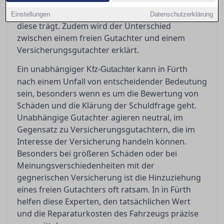
erläutert, wann ein unabhängiger Gutachter
unverzichtbar ist, welche Kosten anfallen und wer
Einstellungen
Datenschutzerklärung
diese trägt. Zudem wird der Unterschied
zwischen einem freien Gutachter und einem
Versicherungsgutachter erklärt.
Ein unabhängiger
kann in Fürth
Kfz-Gutachter
nach einem Unfall von entscheidender Bedeutung
sein, besonders wenn es um die Bewertung von
Schäden und die Klärung der Schuldfrage geht.
Unabhängige Gutachter agieren neutral, im
Gegensatz zu Versicherungsgutachtern, die im
Interesse der Versicherung handeln können.
Besonders bei größeren Schäden oder bei
Meinungsverschiedenheiten mit der
gegnerischen Versicherung ist die Hinzuziehung
eines freien Gutachters oft ratsam. In in Fürth
helfen diese Experten, den tatsächlichen Wert
und die Reparaturkosten des Fahrzeugs präzise