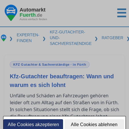
Automarkt
☰
Fuerth
.de
Autos einfach finden
KFZ-GUTACHTER-
EXPERTEN-
UND-
RATGEBER
❯
❯
❯
FINDEN
SACHVERSTAENDIGE
KFZ Gutachter & Sachverständige · in Fürth
Kfz-Gutachter beauftragen: Wann und
warum es sich lohnt
Unfälle und Schäden an Fahrzeugen gehören
leider oft zum Alltag auf den Straßen von in Fürth.
In solchen Situationen stellt sich die Frage, ob sich
die Beauftragung eines Kfz-Gutachters lohnt.
Dieser Ratgeber bietet Orientierung und
Alle Cookies akzeptieren
Alle Cookies ablehnen