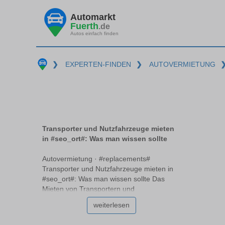
Automarkt
Fuerth
.de
Autos einfach finden
❯
EXPERTEN-FINDEN
❯
AUTOVERMIETUNG
Transporter und Nutzfahrzeuge mieten
in #seo_ort#: Was man wissen sollte
Autovermietung · #replacements#
Transporter und Nutzfahrzeuge mieten in
#seo_ort#: Was man wissen sollte Das
Mieten von Transportern und
Nutzfahrzeugen #replacements# erfordert
weiterlesen
einige wichtige Überlegungen, die über das
einfache Anmieten eines Pkw hinausgehen.