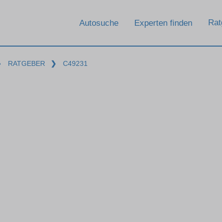
Rat
Autosuche
Experten finden
❯
RATGEBER
❯
C49231