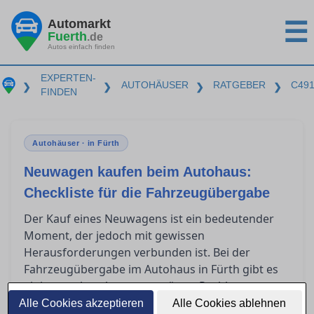
Automarkt
☰
Fuerth
.de
Autos einfach finden
EXPERTEN-
AUTOHÄUSER
RATGEBER
C49
❯
❯
❯
❯
FINDEN
Autohäuser · in Fürth
Neuwagen kaufen beim Autohaus:
Checkliste für die Fahrzeugübergabe
Der Kauf eines Neuwagens ist ein bedeutender
Moment, der jedoch mit gewissen
Herausforderungen verbunden ist. Bei der
Fahrzeugübergabe im Autohaus in Fürth gibt es
einiges zu beachten, um spätere Probleme zu
vermeiden. Diese Checkliste hilft Ihnen, die
Alle Cookies akzeptieren
Alle Cookies ablehnen