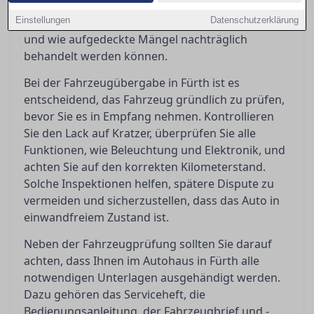
Übergaben reibungslos zu gestalten, indem sie
Einstellungen
aufzeigt, welche Dokumente erforderlich sind
Datenschutzerklärung
und wie aufgedeckte Mängel nachträglich
behandelt werden können.
Bei der Fahrzeugübergabe in Fürth ist es
entscheidend, das Fahrzeug gründlich zu prüfen,
bevor Sie es in Empfang nehmen. Kontrollieren
Sie den Lack auf Kratzer, überprüfen Sie alle
Funktionen, wie Beleuchtung und Elektronik, und
achten Sie auf den korrekten Kilometerstand.
Solche Inspektionen helfen, spätere Dispute zu
vermeiden und sicherzustellen, dass das Auto in
einwandfreiem Zustand ist.
Neben der Fahrzeugprüfung sollten Sie darauf
achten, dass Ihnen im Autohaus in Fürth alle
notwendigen Unterlagen ausgehändigt werden.
Dazu gehören das Serviceheft, die
Bedienungsanleitung, der Fahrzeugbrief und -