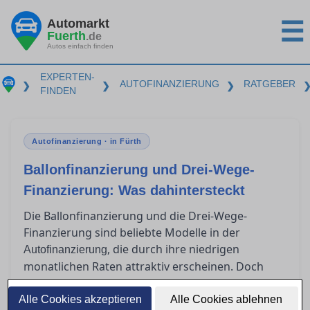
Automarkt
☰
Fuerth
.de
Autos einfach finden
EXPERTEN-
AUTOFINANZIERUNG
RATGEBER
❯
❯
❯
FINDEN
Autofinanzierung · in Fürth
Ballonfinanzierung und Drei-Wege-
Finanzierung: Was dahintersteckt
Die Ballonfinanzierung und die Drei-Wege-
Finanzierung sind beliebte Modelle in der
, die durch ihre niedrigen
Autofinanzierung
monatlichen Raten attraktiv erscheinen. Doch
was passiert am Ende der Laufzeit? Für wen sind
diese Modelle geeignet, und welche Risiken
Alle Cookies akzeptieren
Alle Cookies ablehnen