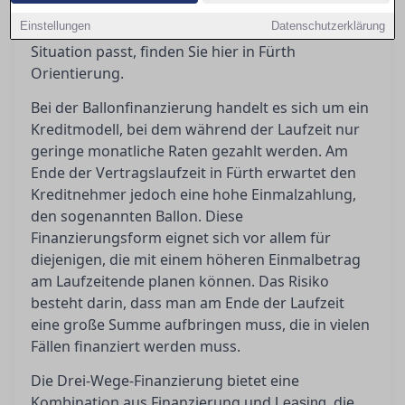
sollten Sie beachten? Wenn Sie sich fragen,
Einstellungen
Datenschutzerklärung
welches Finanzierungsmodell am besten zu Ihrer
Situation passt, finden Sie hier in Fürth
Orientierung.
Bei der Ballonfinanzierung handelt es sich um ein
Kreditmodell, bei dem während der Laufzeit nur
geringe monatliche Raten gezahlt werden. Am
Ende der Vertragslaufzeit in Fürth erwartet den
Kreditnehmer jedoch eine hohe Einmalzahlung,
den sogenannten Ballon. Diese
Finanzierungsform eignet sich vor allem für
diejenigen, die mit einem höheren Einmalbetrag
am Laufzeitende planen können. Das Risiko
besteht darin, dass man am Ende der Laufzeit
eine große Summe aufbringen muss, die in vielen
Fällen finanziert werden muss.
Die Drei-Wege-Finanzierung bietet eine
Kombination aus Finanzierung und
, die
Leasing