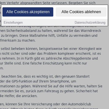
 dem Verkehr abgewandten Seite verlassen. Begeben Sie sich
 in Sicherheit, bevor Sie weitere Schritte unternehmen. Diese
Alle Cookies akzeptieren
Alle Cookies ablehnen
 selbst und andere zu schützen.
ben, ist der nächste Schritt, das Warndreieck aufzustellen. In in
Einstellungen
Datenschutzerklärung
inter Ihrem Fahrzeug erfolgen, um den nachfolgenden Verkehr
einen Sicherheitsabstand zu halten, während Sie das Warndreieck
hr zu bringen. Diese Maßnahme hilft, Unfälle zu vermeiden und
 aufmerksam zu machen.
 selbst beheben können, beispielsweise bei einer Kleinigkeit wie
 nicht sicher sind oder das Problem komplexer erscheint, ist es
u nehmen. In in Fürth gibt es zahlreiche Abschleppdienste und
ur Stelle sind. Eine falsche Einschätzung kann nicht nur
en.
n, beachten Sie, dass es wichtig ist, den genauen Standort
oder die GPS-Funktion auf Ihrem Smartphone, um
mationen zu geben. Während Sie auf die Hilfe warten, halten Sie
ermeiden Sie es, zurück zum Fahrzeug zu gehen. Sicherheit hat
die Helfer, die anrücken.
n, können Sie Ihre Versicherung oder den Automobilclub