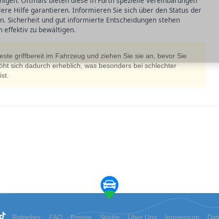
igen. Oftmals bieten diese in Fürth spezielle Vereinbarungen
lere Hilfe garantieren. Informieren Sie sich über den Status der
n. Sicherheit und gut informierte Entscheidungen stehen
 effektiv zu bewältigen.
ste griffbereit im Fahrzeug und ziehen Sie sie an, bevor Sie
höht sich dadurch erheblich, was besonders bei schlechter
st.
Ratgeber
FAQ
Presse
Städte
Über Uns
Impressum
Dat