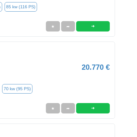
n
85 kw (116 PS)
➜
★
➦
20.770 €
70 kw (95 PS)
➜
★
➦