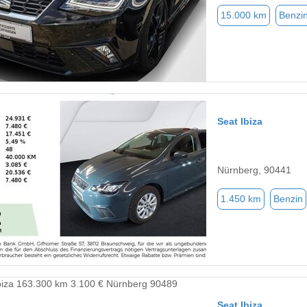
15.000 km
Benzi
Seat Ibiza
Nürnberg, 90441
1.450 km
Benzin
Seat Ibiza