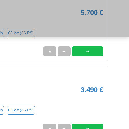
5.700 €
in
63 kw (86 PS)
➜
★
➦
3.490 €
in
63 kw (86 PS)
➜
★
➦