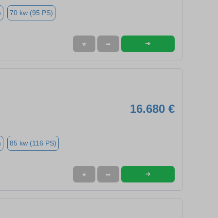
n
70 kw (95 PS)
➜
★
➦
16.680 €
n
85 kw (116 PS)
➜
★
➦