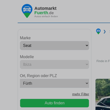
Automarkt
Fuerth
.de
Autos einfach finden
❯
Marke
Modelle
Finde in 
Ort, Region oder PLZ
mehr Filter
Auto finden