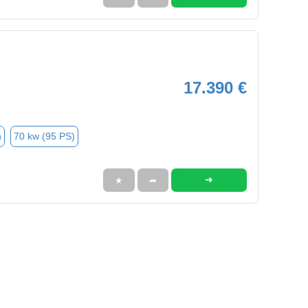
17.390 €
n
70 kw (95 PS)
➜
★
➦