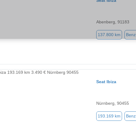
Seat Ibiza
Abenberg, 91183
137.800 km
Benz
Seat Ibiza
Nürnberg, 90455
193.169 km
Benz