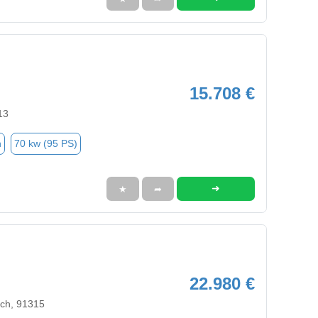
15.708 €
13
n
70 kw (95 PS)
➜
★
➦
22.980 €
sch, 91315