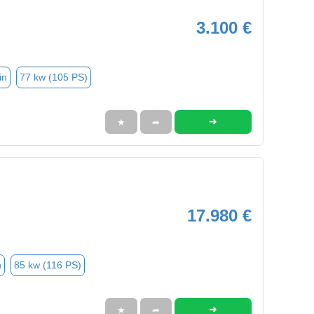
3.100 €
in
77 kw (105 PS)
➜
★
➦
17.980 €
n
85 kw (116 PS)
➜
★
➦