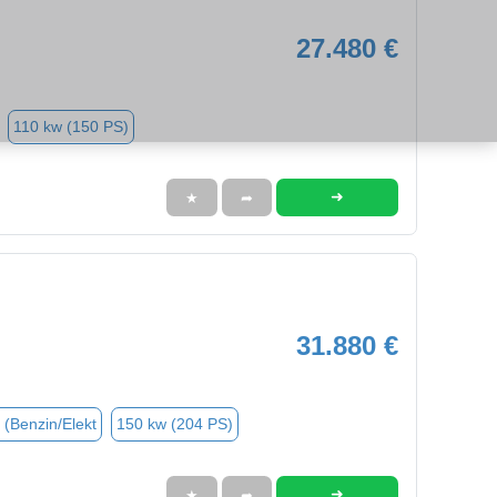
27.480 €
110 kw (150 PS)
➜
★
➦
31.880 €
 (Benzin/Elekt
150 kw (204 PS)
➜
★
➦