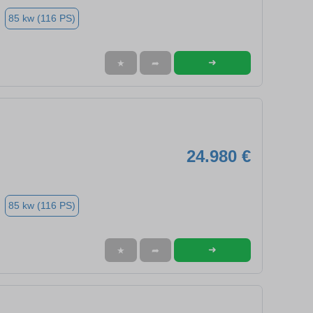
85 kw (116 PS)
➜
★
➦
24.980 €
85 kw (116 PS)
➜
★
➦