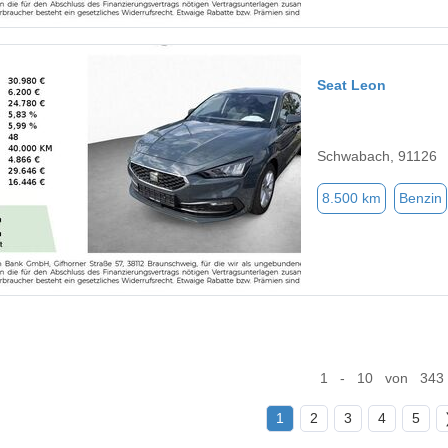
Seat Leon
Schwabach, 91126
8.500 km
Benzin
1 - 10 von 343
1
2
3
4
5