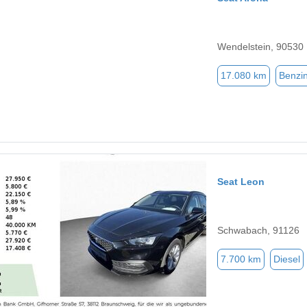
Wendelstein, 90530
17.080 km
Benzi
Seat Leon
Schwabach, 91126
7.700 km
Diesel