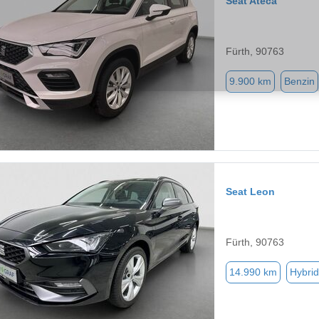
Seat Ateca
Fürth, 90763
9.900 km
Benzin
Seat Leon
Fürth, 90763
14.990 km
Hybrid