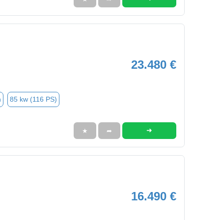
23.480 €
n
85 kw (116 PS)
➜
★
➦
16.490 €