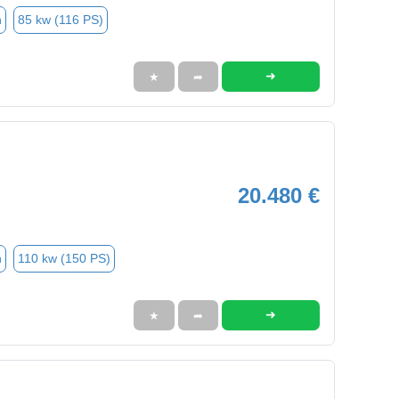
n
85 kw (116 PS)
➜
★
➦
20.480 €
n
110 kw (150 PS)
➜
★
➦