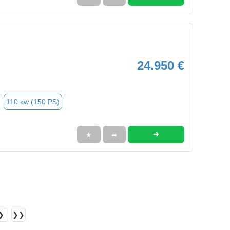
24.950 €
110 kw (150 PS)
➜
★
➦
❯
❯❯