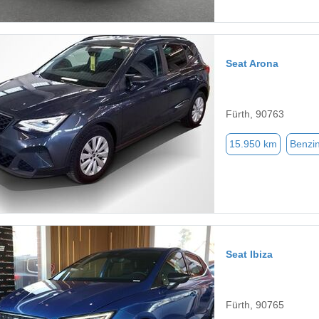
Seat Arona
Fürth, 90763
15.950 km
Benzi
Seat Ibiza
Fürth, 90765