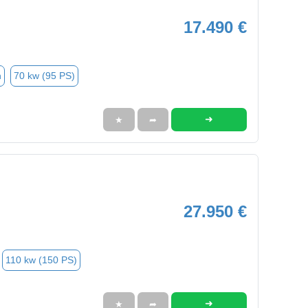
17.490 €
n
70 kw (95 PS)
➜
★
➦
27.950 €
110 kw (150 PS)
➜
★
➦