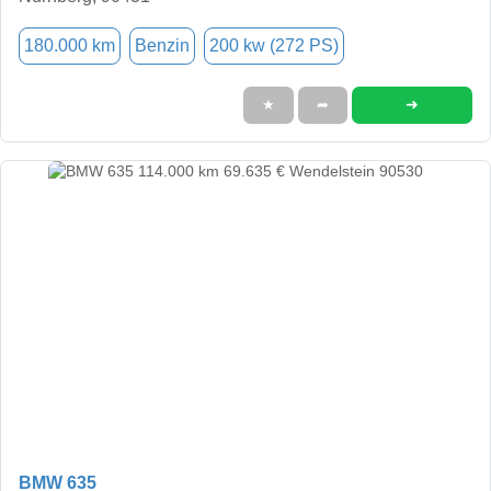
180.000 km
Benzin
200 kw (272 PS)
➜
★
➦
BMW 635