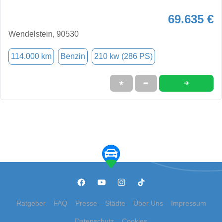
69.635 €
Wendelstein, 90530
114.000 km
Benzin
210 kw (286 PS)
➜
★
➦
Ratgeber
FAQ
Presse
Städte
Über Uns
Impressum
Datenschutz
Cookies