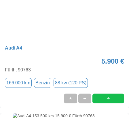
Audi A4
5.900 €
Fürth, 90763
166.000 km
Benzin
88 kw (120 PS)
➜
★
➦