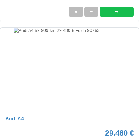
➜
★
➦
Audi A4
29.480 €