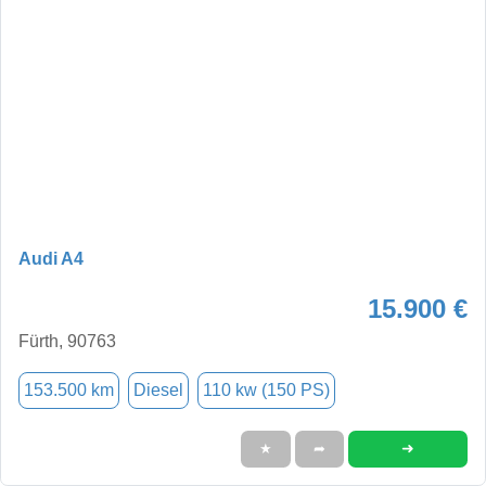
Audi A4
15.900 €
Fürth, 90763
153.500 km
Diesel
110 kw (150 PS)
➜
★
➦