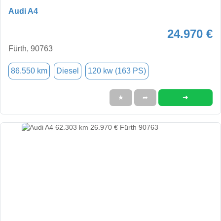
Audi A4
24.970 €
Fürth, 90763
86.550 km
Diesel
120 kw (163 PS)
➜
★
➦