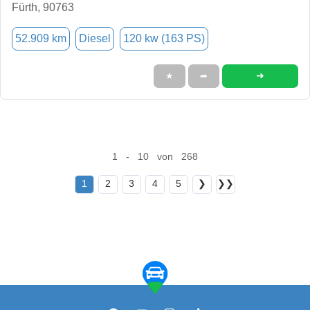
Fürth, 90763
52.909 km
Diesel
120 kw (163 PS)
➜
★
➦
1 - 10 von 268
1
2
3
4
5
❯
❯❯