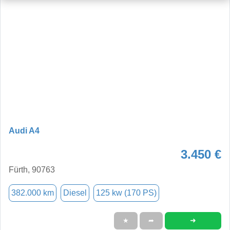
Audi A4
3.450 €
Fürth, 90763
382.000 km
Diesel
125 kw (170 PS)
➜
★
➦