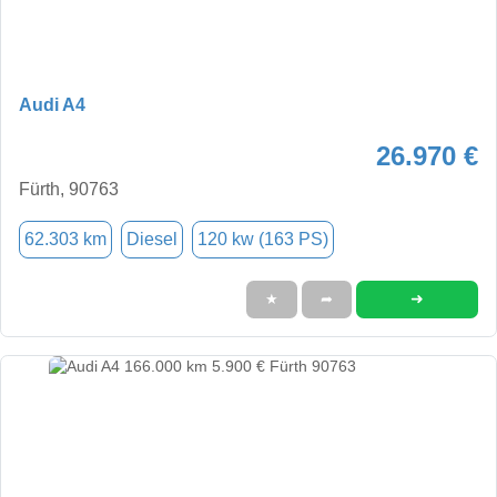
Audi A4
26.970 €
Fürth, 90763
62.303 km
Diesel
120 kw (163 PS)
➜
★
➦