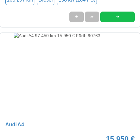
➜
★
➦
Audi A4
15.950 €