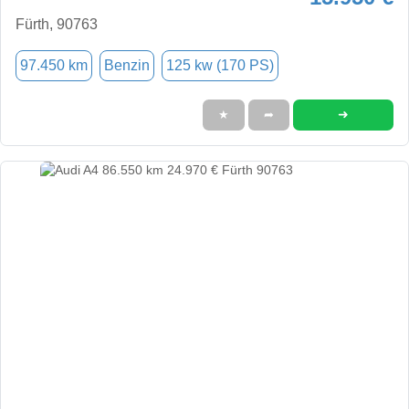
Fürth, 90763
97.450 km
Benzin
125 kw (170 PS)
➜
★
➦