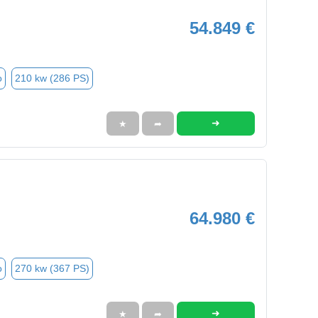
54.849 €
o
210 kw (286 PS)
➜
★
➦
64.980 €
o
270 kw (367 PS)
➜
★
➦