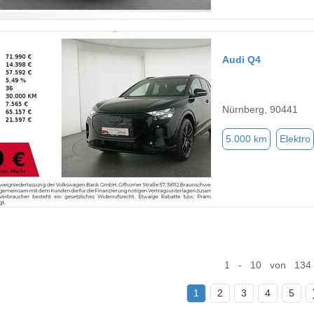
Audi Q4
Nürnberg, 90441
5.000 km
Elektro
1 - 10 von 134
1
2
3
4
5