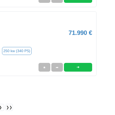
71.990 €
250 kw (340 PS)
➜
★
➦
❯
❯❯