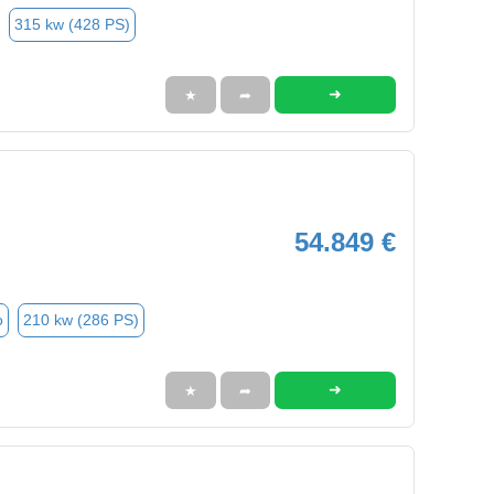
315 kw (428 PS)
➜
★
➦
54.849 €
o
210 kw (286 PS)
➜
★
➦