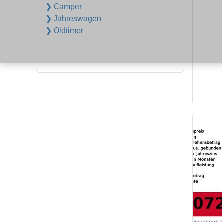
❯ Camper
❯ Jahreswagen
❯ Oldtimer