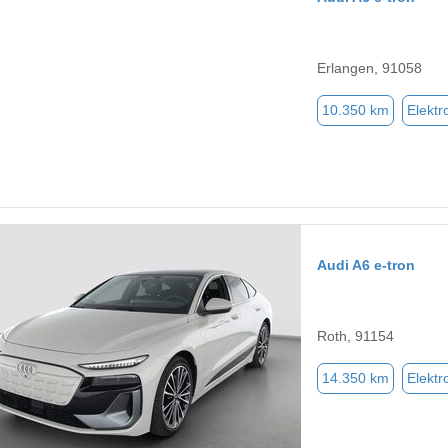
Erlangen, 91058
10.350 km
Elektr
Audi A6 e-tron
Roth, 91154
14.350 km
Elektr