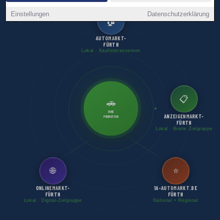
Einstellungen
Datenschutzerklärung
🏠
AUTOMARKT-
FÜRTH
Lokal · Kaufinteressenten
📋
🚗
IHRE
ANZEIGENMARKT-
PROMOTION
FÜRTH
Lokal · Breite Zielgruppe
🌐
⭐
ONLINEMARKT-
1A-AUTOMARKT.DE
FÜRTH
FÜRTH
Lokal · Digital-Zielgruppe
National + Regional