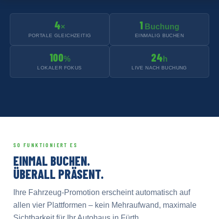
4
1
×
Buchung
PORTALE GLEICHZEITIG
EINMALIG BUCHEN
100
24
%
h
LOKALER FOKUS
LIVE NACH BUCHUNG
SO FUNKTIONIERT ES
EINMAL BUCHEN.
ÜBERALL PRÄSENT.
Ihre Fahrzeug-Promotion erscheint automatisch auf
allen vier Plattformen – kein Mehraufwand, maximale
Sichtbarkeit für Ihr Autohaus in Fürth.