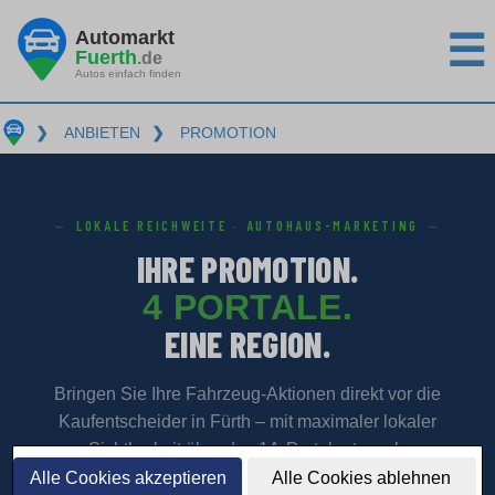
Automarkt
☰
Fuerth
.de
Autos einfach finden
❯
ANBIETEN
❯
PROMOTION
LOKALE REICHWEITE · AUTOHAUS-MARKETING
IHRE PROMOTION.
4 PORTALE.
EINE REGION.
Bringen Sie Ihre Fahrzeug-Aktionen direkt vor die
Kaufentscheider in Fürth – mit maximaler lokaler
Sichtbarkeit über das 1A-Portalnetzwerk.
Alle Cookies akzeptieren
Alle Cookies ablehnen