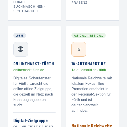
LOKALE
PRÄSENZ
SUCHMASCHINEN-
SICHTBARKEIT
LOKAL
NATIONAL + REGIONAL
🌐
⭐
ONLINEMARKT-FÜRTH
1A-AUTOMARKT.DE
onlinemarkt-fürth.de
1a-automarkt.de / fürth
Digitales Schaufenster
Nationale Reichweite mit
für Fürth. Erreicht die
lokalem Fokus. Ihre
online-affine Zielgruppe,
Promotion erscheint in
die gezielt im Netz nach
der Regional-Sektion für
Fahrzeugangeboten
Fürth und ist
sucht.
deutschlandweit
auffindbar.
Digital-Zielgruppe
Nationale Reichweite
ONLINE-FIRST KÄUFER