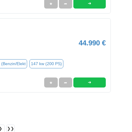
➜
★
➦
44.990 €
 (Benzin/Elekt
147 kw (200 PS)
➜
★
➦
❯
❯❯