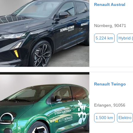
Renault Austral
Nürnberg, 90471
5.224 km
Hybrid 
Renault Twingo
Erlangen, 91056
1.500 km
Elektro