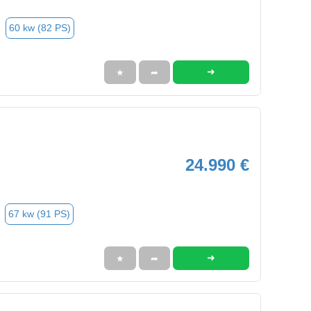
60 kw (82 PS)
➜
★
➦
24.990 €
67 kw (91 PS)
➜
★
➦