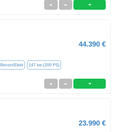
➜
★
➦
44.390 €
(Benzin/Elekt
147 kw (200 PS)
➜
★
➦
23.990 €