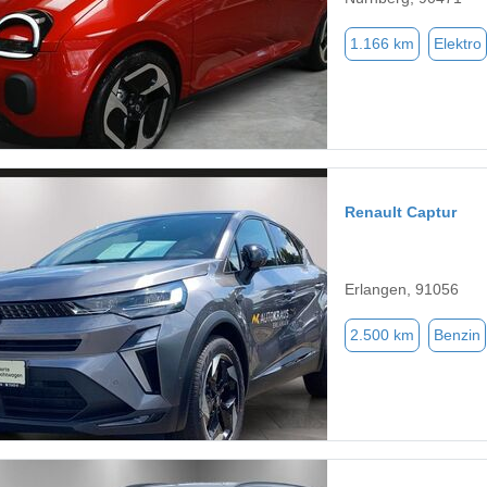
1.166 km
Elektro
Renault Captur
Erlangen, 91056
2.500 km
Benzin