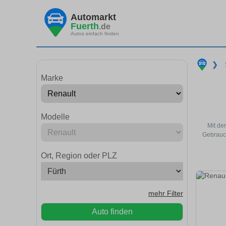
Automarkt
Fuerth
.de
Autos einfach finden
❯
Marke
Modelle
Mit de
Gebrauch
Ort, Region oder PLZ
mehr Filter
Auto finden