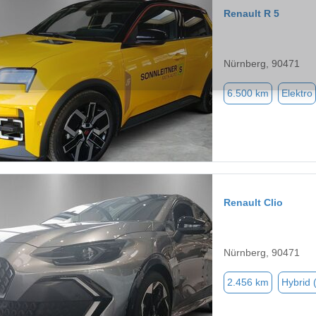
Renault R 5
Nürnberg, 90471
6.500 km
Elektro
Renault Clio
Nürnberg, 90471
2.456 km
Hybrid 