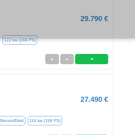
29.790 €
122 kw (166 PS)
➜
★
➦
27.490 €
(Benzin/Elekt
116 kw (158 PS)