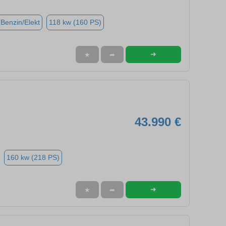
(Benzin/Elekt
118 kw (160 PS)
➜
★
➦
43.990 €
160 kw (218 PS)
➜
★
➦