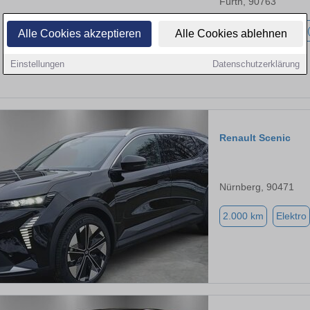
Fürth, 90763
1.500 km
Hybrid 
Alle Cookies akzeptieren
Alle Cookies ablehnen
Einstellungen
Datenschutzerklärung
Renault Scenic
Nürnberg, 90471
2.000 km
Elektro