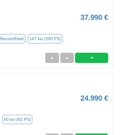
37.990 €
(Benzin/Elekt
147 kw (200 PS)
➜
★
➦
24.990 €
60 kw (82 PS)