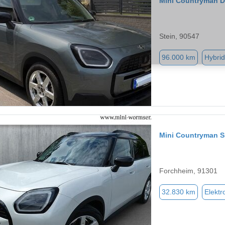
Mini Countryman D
Stein, 90547
96.000 km
Hybrid
Mini Countryman S
Forchheim, 91301
32.830 km
Elektr