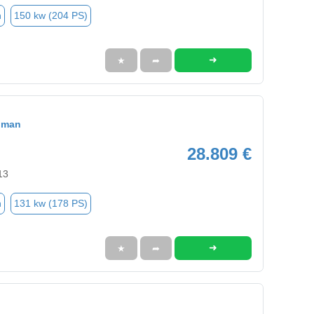
n
150 kw (204 PS)
➜
★
➦
bman
28.809 €
13
n
131 kw (178 PS)
➜
★
➦