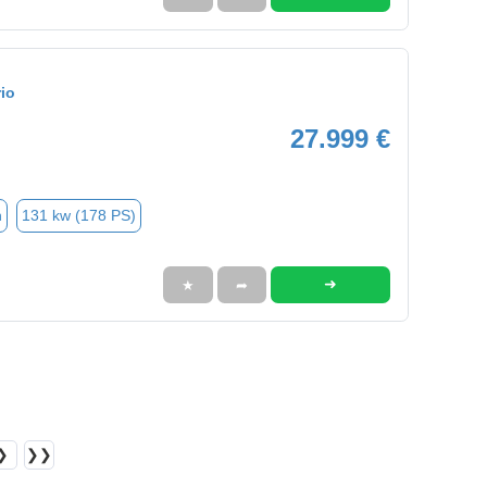
io
27.999 €
n
131 kw (178 PS)
➜
★
➦
❯
❯❯