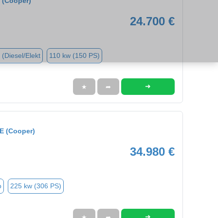
 (Cooper)
24.700 €
 (Diesel/Elekt
110 kw (150 PS)
➜
★
➦
E (Cooper)
34.980 €
o
225 kw (306 PS)
➜
★
➦