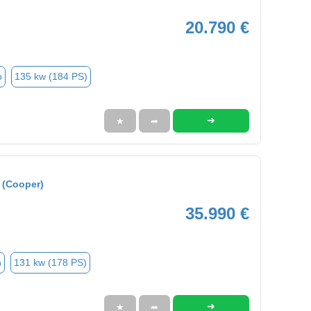
20.790 €
o
135 kw (184 PS)
➜
★
➦
 (Cooper)
35.990 €
n
131 kw (178 PS)
➜
★
➦