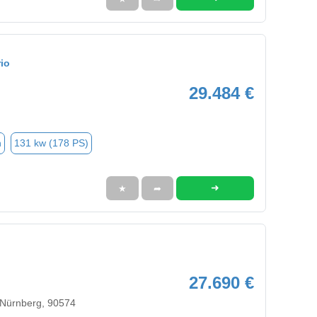
io
29.484 €
n
131 kw (178 PS)
➜
★
➦
27.690 €
Nürnberg, 90574