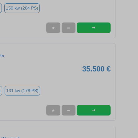
n
150 kw (204 PS)
➜
★
➦
io
35.500 €
n
131 kw (178 PS)
➜
★
➦