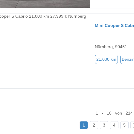
Mini Cooper S Cabr
Nürnberg, 90451
21.000 km
Benzi
1 - 10 von 214
1
2
3
4
5