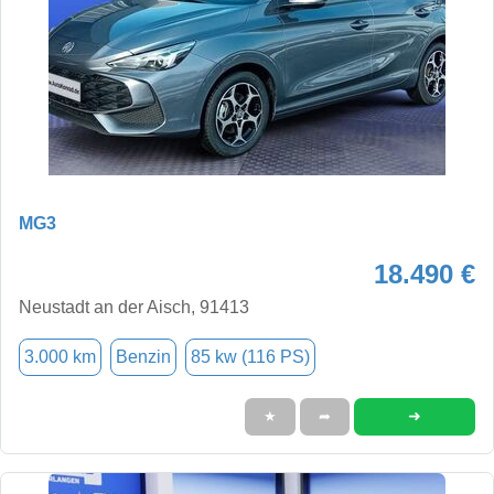
MG3
18.490 €
Neustadt an der Aisch, 91413
3.000 km
Benzin
85 kw (116 PS)
➜
★
➦