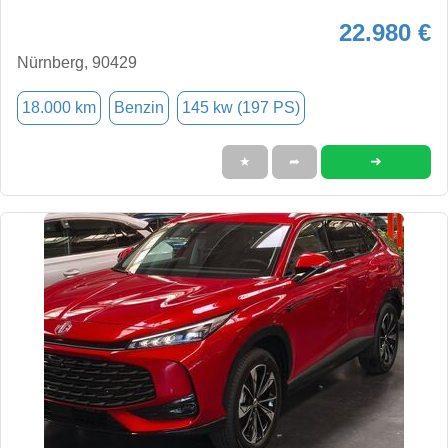
22.980 €
Nürnberg, 90429
18.000 km
Benzin
145 kw (197 PS)
➜
★
➦