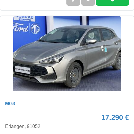
➜
★
➦
MG3
17.290 €
Erlangen, 91052