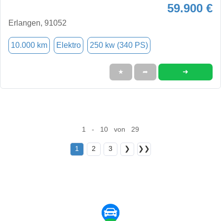
59.900 €
Erlangen, 91052
10.000 km
Elektro
250 kw (340 PS)
➜
★
➦
1 - 10 von 29
1
2
3
❯
❯❯