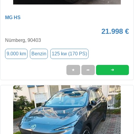
MG HS
21.998 €
Nürnberg, 90403
9.000 km
Benzin
125 kw (170 PS)
➜
★
➦