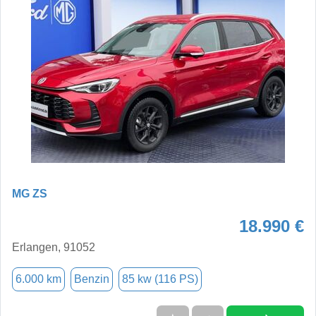
MG ZS
18.990 €
Erlangen, 91052
6.000 km
Benzin
85 kw (116 PS)