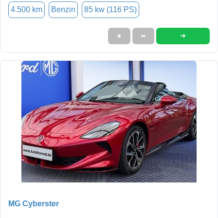
4.500 km
Benzin
85 kw (116 PS)
➜
★
➦
MG Cyberster