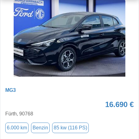
MG3
16.690 €
Fürth, 90768
6.000 km
Benzin
85 kw (116 PS)