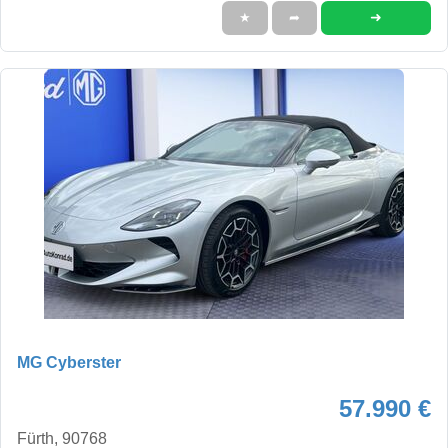
➜
★
➦
MG Cyberster
57.990 €
Fürth, 90768