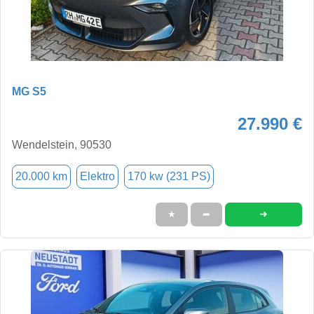
MG S5
27.990 €
Wendelstein, 90530
20.000 km
Elektro
170 kw (231 PS)
➜
★
➦