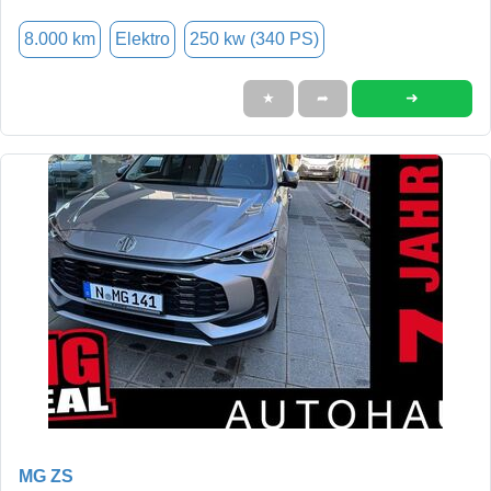
8.000 km
Elektro
250 kw (340 PS)
➜
★
➦
MG ZS