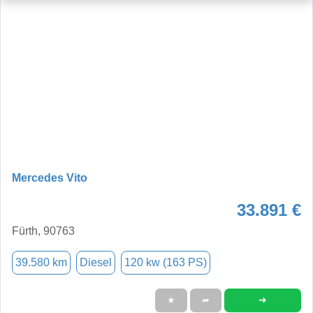
Mercedes Vito
33.891 €
Fürth, 90763
39.580 km
Diesel
120 kw (163 PS)
➜
★
➦