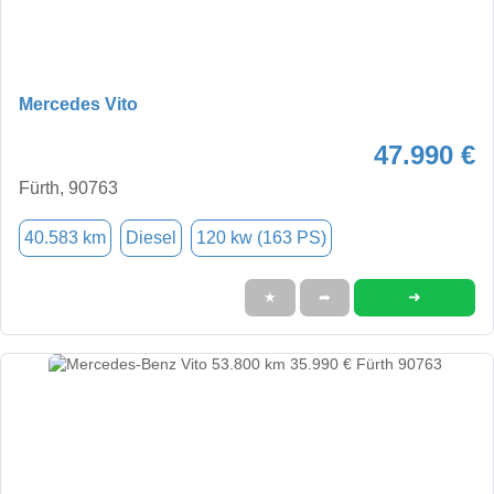
Mercedes Vito
47.990 €
Fürth, 90763
40.583 km
Diesel
120 kw (163 PS)
➜
★
➦