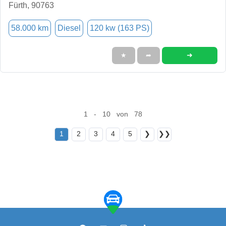
Fürth, 90763
58.000 km
Diesel
120 kw (163 PS)
➜
★
➦
1 - 10 von 78
1
2
3
4
5
❯
❯❯