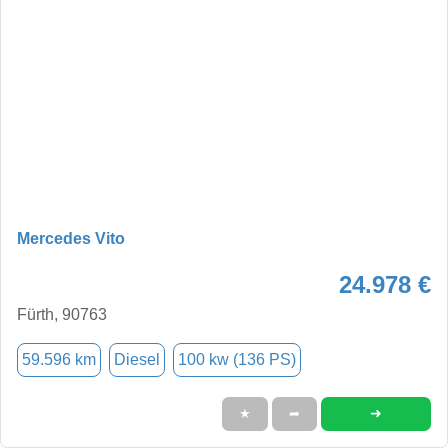
Mercedes Vito
24.978 €
Fürth, 90763
59.596 km
Diesel
100 kw (136 PS)
➜
★
➦