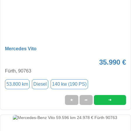
Mercedes Vito
35.990 €
Fürth, 90763
53.800 km
Diesel
140 kw (190 PS)
➜
★
➦