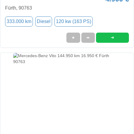
Fürth, 90763
333.000 km
Diesel
120 kw (163 PS)
➜
★
➦