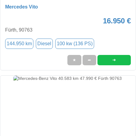
Mercedes Vito
16.950 €
Fürth, 90763
144.950 km
Diesel
100 kw (136 PS)
➜
★
➦