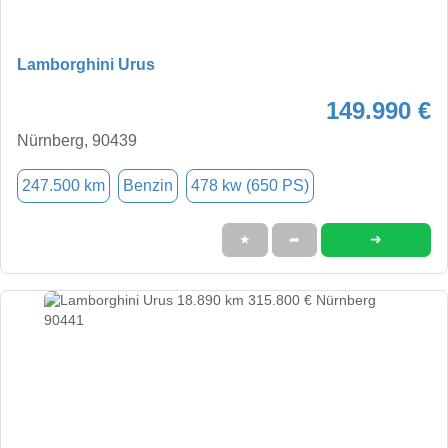
Lamborghini Urus
149.990 €
Nürnberg, 90439
247.500 km
Benzin
478 kw (650 PS)
➜
★
➦