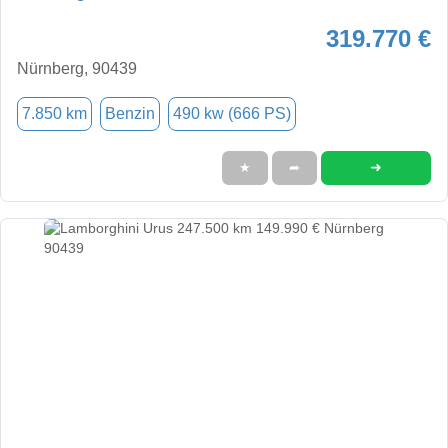
319.770 €
Nürnberg, 90439
7.850 km
Benzin
490 kw (666 PS)
➜
★
➦