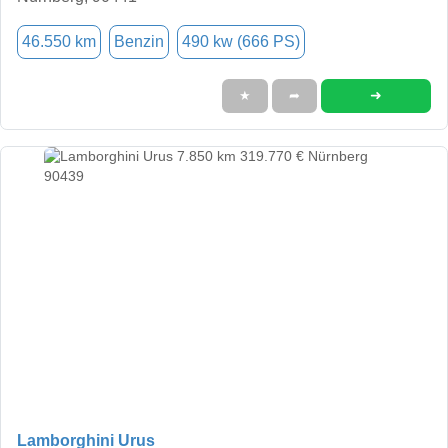
46.550 km
Benzin
490 kw (666 PS)
➜
★
➦
Lamborghini Urus