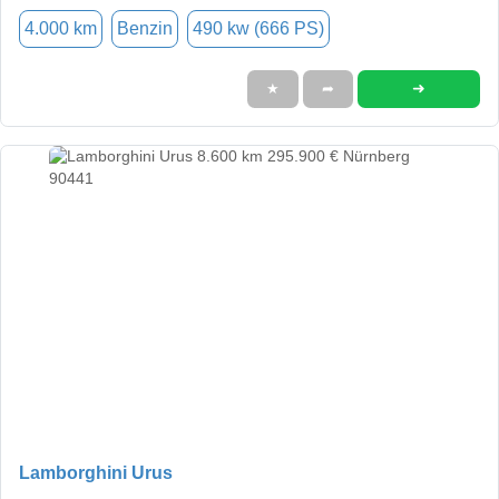
4.000 km
Benzin
490 kw (666 PS)
➜
★
➦
Lamborghini Urus