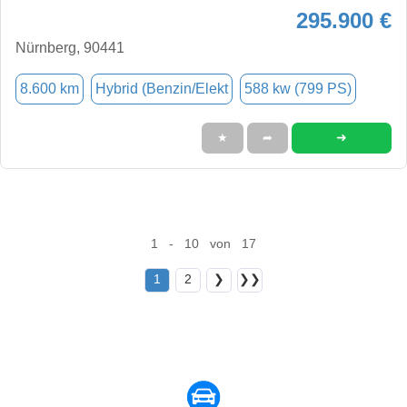
295.900 €
Nürnberg, 90441
8.600 km
Hybrid (Benzin/Elekt
588 kw (799 PS)
➜
★
➦
1 - 10 von 17
1
2
❯
❯❯