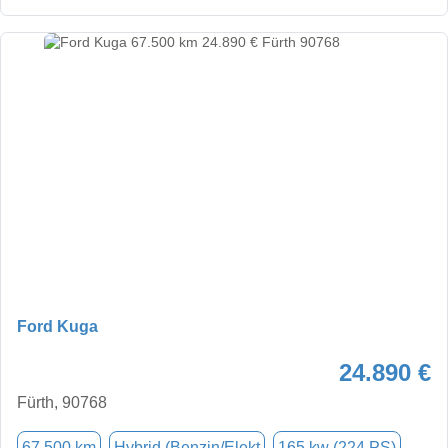
Ford Kuga
24.890 €
Fürth, 90768
67.500 km
Hybrid (Benzin/Elekt
165 kw (224 PS)