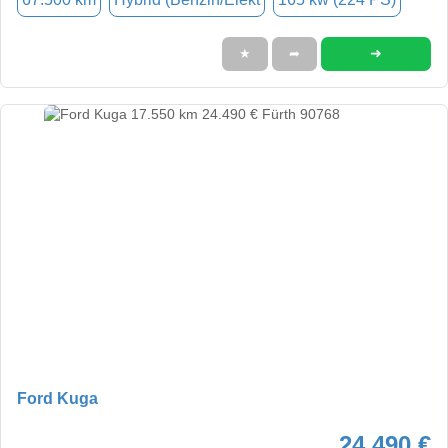
➜
★
➦
Ford Kuga
24.490 €