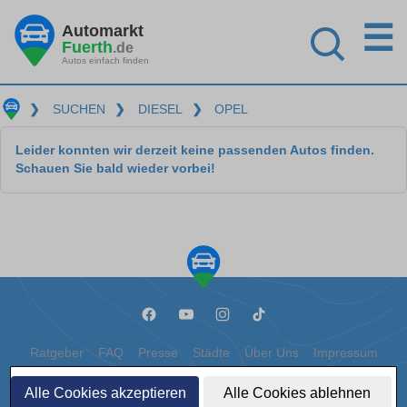
☰
Automarkt
Fuerth
.de
Autos einfach finden
❯
SUCHEN
❯
DIESEL
❯
OPEL
Leider konnten wir derzeit keine passenden Autos finden.
Schauen Sie bald wieder vorbei!
Ratgeber
FAQ
Presse
Städte
Über Uns
Impressum
Datenschutz
Cookies
Alle Cookies akzeptieren
Alle Cookies ablehnen