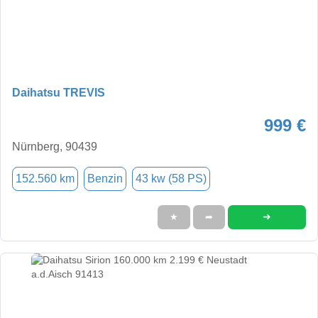
Daihatsu TREVIS
999 €
Nürnberg, 90439
152.560 km
Benzin
43 kw (58 PS)
➜
★
➦