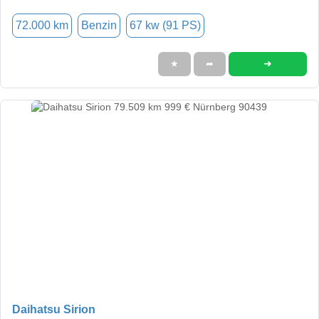
72.000 km
Benzin
67 kw (91 PS)
➜
★
➦
Daihatsu Sirion