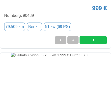
999 €
Nürnberg, 90439
79.509 km
Benzin
51 kw (69 PS)
➜
★
➦