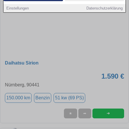
Einstellungen
Datenschutzerklärung
Daihatsu Sirion
1.590 €
Nürnberg, 90441
150.000 km
Benzin
51 kw (69 PS)
➜
★
➦