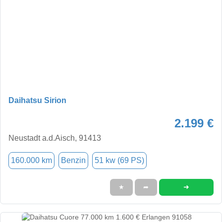
Daihatsu Sirion
2.199 €
Neustadt a.d.Aisch, 91413
160.000 km
Benzin
51 kw (69 PS)
➜
★
➦