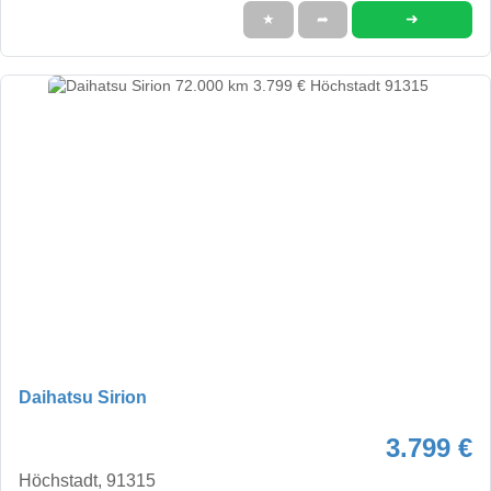
➜
★
➦
Daihatsu Sirion
3.799 €
Höchstadt, 91315