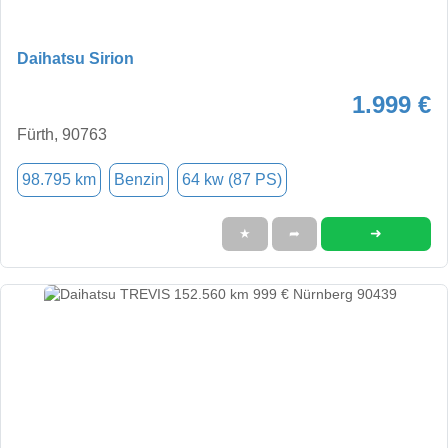
Daihatsu Sirion
1.999 €
Fürth, 90763
98.795 km
Benzin
64 kw (87 PS)
➜
★
➦