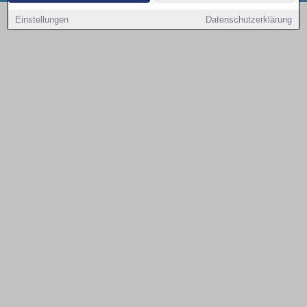
Copyright © 2000 - 2026 | 1A Infosysteme GmbH | Content by: 1a-sites-autos
Einstellungen
Datenschutzerklärung
08.08.2026