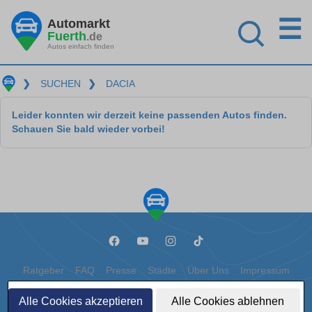
☰
Automarkt
Fuerth
.de
Autos einfach finden
❯
SUCHEN
❯
DACIA
Leider konnten wir derzeit keine passenden Autos finden.
Schauen Sie bald wieder vorbei!
Ratgeber
FAQ
Presse
Städte
Über Uns
Impressum
Datenschutz
Cookies
Alle Cookies akzeptieren
Alle Cookies ablehnen