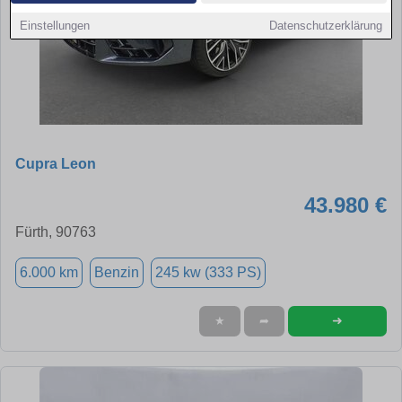
Einstellungen
Datenschutzerklärung
Cupra Leon
43.980 €
Fürth, 90763
6.000 km
Benzin
245 kw (333 PS)
➜
★
➦