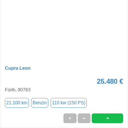
Cupra Leon
25.480 €
Fürth, 90763
21.100 km
Benzin
110 kw (150 PS)
➜
★
➦