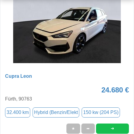
Cupra Leon
24.680 €
Fürth, 90763
32.400 km
Hybrid (Benzin/Elekt
150 kw (204 PS)
➜
★
➦