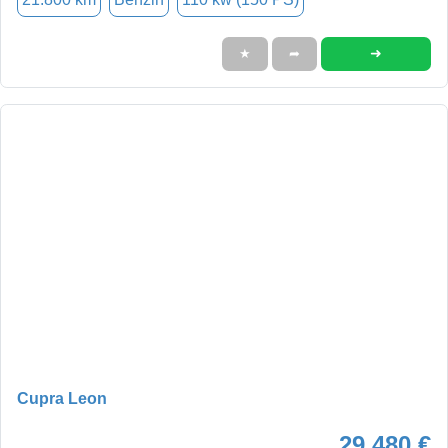
➜
★
➦
Cupra Leon
29.480 €