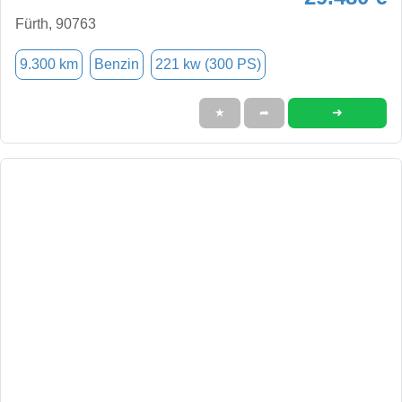
Fürth, 90763
9.300 km
Benzin
221 kw (300 PS)
➜
★
➦