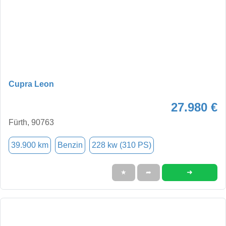
Cupra Leon
27.980 €
Fürth, 90763
39.900 km
Benzin
228 kw (310 PS)
➜
★
➦