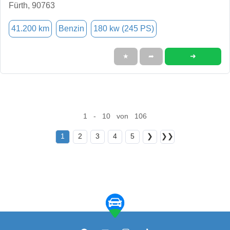
Fürth, 90763
41.200 km
Benzin
180 kw (245 PS)
➜
★
➦
1 - 10 von 106
1
2
3
4
5
❯
❯❯