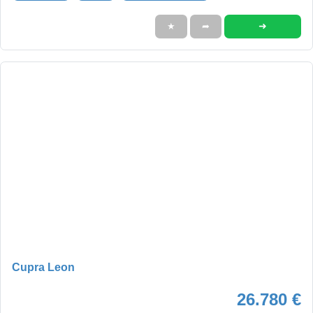
➜
★
➦
Cupra Leon
26.780 €