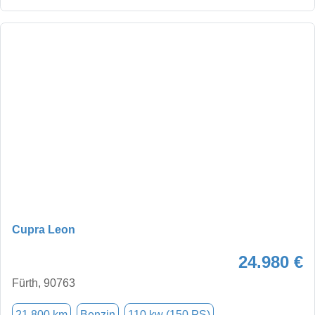
Cupra Leon
24.980 €
Fürth, 90763
21.800 km
Benzin
110 kw (150 PS)