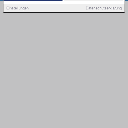
Copyright © 2000 - 2026 | 1A Infosysteme GmbH | Content by: 1a-sites-autos
Einstellungen
Datenschutzerklärung
08.08.2026