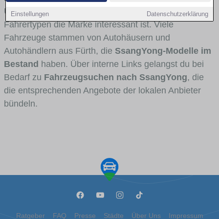
Umlandverkehr zu sehen sind und für welche
Einstellungen
Datenschutzerklärung
Fahrertypen die Marke interessant ist. Viele
Fahrzeuge stammen von Autohäusern und
Autohändlern aus Fürth, die
SsangYong-Modelle im
Bestand
haben. Über interne Links gelangst du bei
Bedarf zu
Fahrzeugsuchen nach SsangYong
, die
die entsprechenden Angebote der lokalen Anbieter
bündeln.
Ratgeber
FAQ
Presse
Städte
Über Uns
Impressum