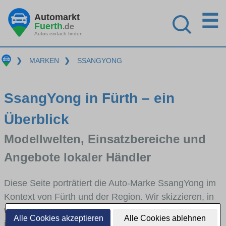
☰
Automarkt
Fuerth
.de
Autos einfach finden
❯
MARKEN
❯
SSANGYONG
SsangYong in Fürth – ein
Überblick
Modellwelten, Einsatzbereiche und
Angebote lokaler Händler
Diese Seite porträtiert die Auto-Marke SsangYong im
Kontext von Fürth und der Region. Wir skizzieren, in
welchen Fahrzeugklassen SsangYong stark vertreten
Alle Cookies akzeptieren
Alle Cookies ablehnen
ist, welche Modellreihen häufig im Stadt- und