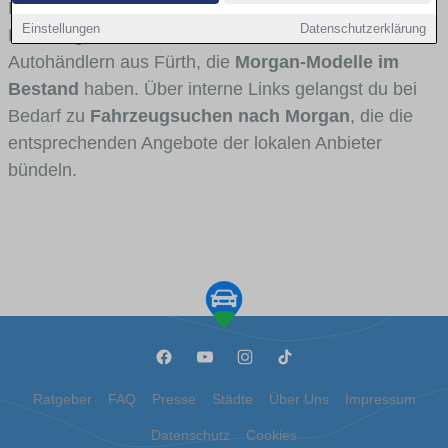
Fahrertypen die Marke interessant ist. Viele
Einstellungen
Datenschutzerklärung
Fahrzeuge stammen von Autohäusern und
Autohändlern aus Fürth, die
Morgan-Modelle im
Bestand
haben. Über interne Links gelangst du bei
Bedarf zu
Fahrzeugsuchen nach Morgan
, die die
entsprechenden Angebote der lokalen Anbieter
bündeln.
Ratgeber
FAQ
Presse
Städte
Über Uns
Impressum
Datenschutz
Cookies